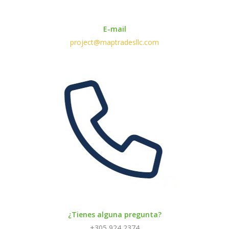
E-mail
project@maptradesllc.com
¿Tienes alguna pregunta?
+305 924 2374