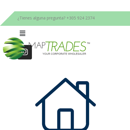
Bienvenidos a nuestra Empresa Constructora
¿Tienes alguna pregunta? +305 924 2374