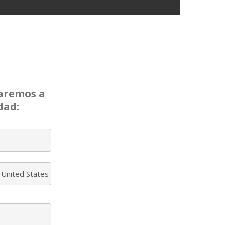
yaremos a
dad: