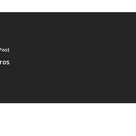
Post
ros