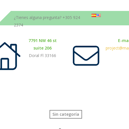
¿Tienes alguna pregunta? +305 924
2374
7791 NW 46 st
E-mai
suite 206
project@map
Doral Fl 33166
Sin categoría