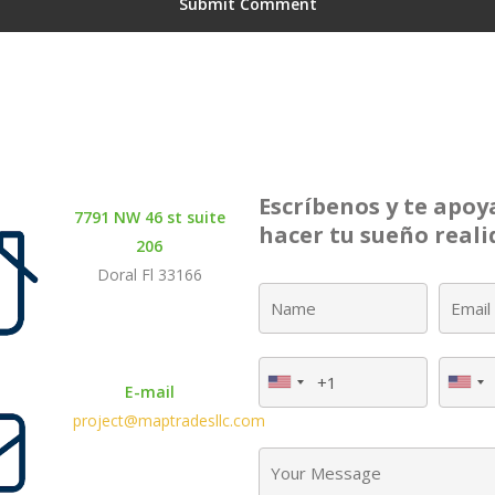
Escríbenos y te apo
7791 NW 46 st suite
hacer tu sueño reali
206
Doral Fl 33166
E-mail
project@maptradesllc.com